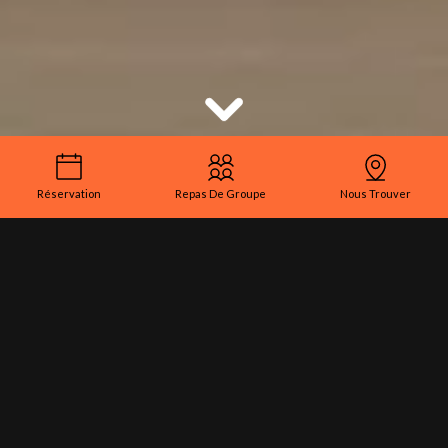
Réservation
Repas De Groupe
Nous Trouver
Bienvenue au restaurant Le
Phoenix
Situé à
Coulounieix-Chamiers
, à seulement 5