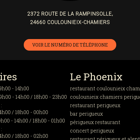
2372 ROUTE DE LA RAMPINSOLLE,
24660 COULOUNIEIX-CHAMIERS
VOIR LE NUMÉRO DE TÉLÉPHONE
ires
Le Phoenix
9h00 - 14h00
restaurant coulounieix cham
9h00 - 14h00 / 18h00 - 23h00
coulounieix chamiers perigu
:
restaurant perigueux
4h00 / 18h00 - 00h00
bar perigueux
h00 - 14h00 / 18h00 - 01h00
périgueux restaurant
:
concert perigueux
4h00 / 18h00 - 02h00
restaurant périgueux et alen